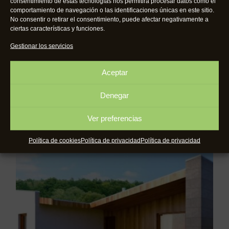
consentimiento de estas tecnologías nos permitirá procesar datos como el
comportamiento de navegación o las identificaciones únicas en este sitio.
No consentir o retirar el consentimiento, puede afectar negativamente a
ciertas características y funciones.
Gestionar los servicios
Obras
Proyectos Relacionados Con La
Aceptar
Denegar
Ver preferencias
Política de cookies
Política de privacidad
Política de privacidad